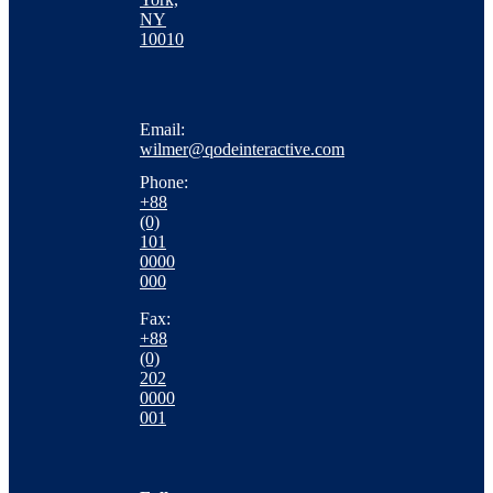
NY
10010
Email:
wilmer@qodeinteractive.com
Phone:
+88
(0)
101
0000
000
Fax:
+88
(0)
202
0000
001