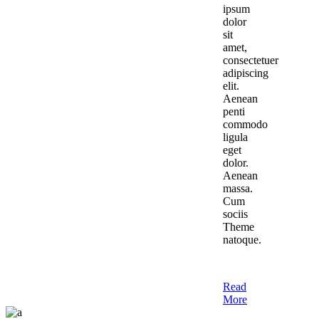
ipsum
dolor
sit
amet,
consectetuer
adipiscing
elit.
Aenean
penti
commodo
ligula
eget
dolor.
Aenean
massa.
Cum
sociis
Theme
natoque.
Read
More