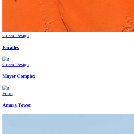
Green Design
Facades
Green Design
Mayer Complex
Form
Amara Tower