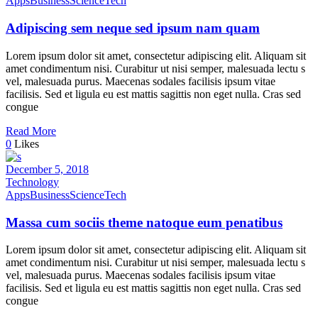
Apps
Business
Science
Tech
Adipiscing sem neque sed ipsum nam quam
Lorem ipsum dolor sit amet, consectetur adipiscing elit. Aliquam sit
amet condimentum nisi. Curabitur ut nisi semper, malesuada lectu s
vel, malesuada purus. Maecenas sodales facilisis ipsum vitae
facilisis. Sed et ligula eu est mattis sagittis non eget nulla. Cras sed
congue
Read More
0
Likes
December 5, 2018
Technology
Apps
Business
Science
Tech
Massa cum sociis theme natoque eum penatibus
Lorem ipsum dolor sit amet, consectetur adipiscing elit. Aliquam sit
amet condimentum nisi. Curabitur ut nisi semper, malesuada lectu s
vel, malesuada purus. Maecenas sodales facilisis ipsum vitae
facilisis. Sed et ligula eu est mattis sagittis non eget nulla. Cras sed
congue