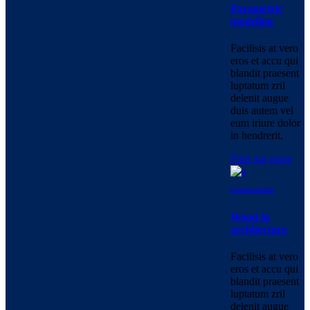
Parametric
modeling
Facilisis at vero
eros et accu qui
blandit praesent
luptatum zril
delenit augue
duis autem vel
eum iriure dolor
in hendrerit.
Find out more
Construction
Wood in
architecture
Facilisis at vero
eros et accu qui
blandit praesent
luptatum zril
delenit augue