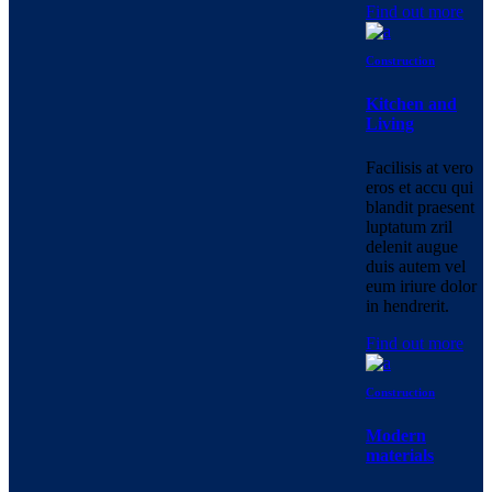
Find out more
Construction
Kitchen and
Living
Facilisis at vero
eros et accu qui
blandit praesent
luptatum zril
delenit augue
duis autem vel
eum iriure dolor
in hendrerit.
Find out more
Construction
Modern
materials