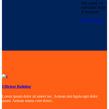
duis autem vel
eum iriure dolor
in hendrerit.
Find out more
Efficient Building
Lorem ipsum dolor sit ameet nec. Aenean nisi ligula eget dolor
quam. Aenean massa cum donec.