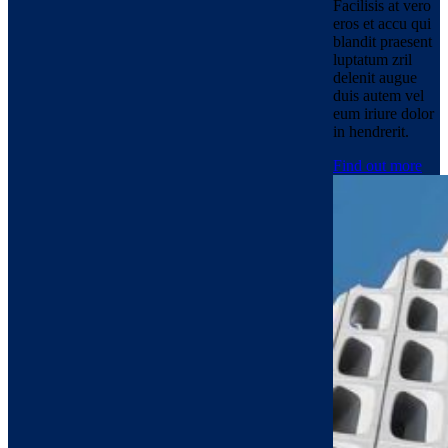
Facilisis at vero
eros et accu qui
blandit praesent
luptatum zril
delenit augue
duis autem vel
eum iriure dolor
in hendrerit.
Find out more