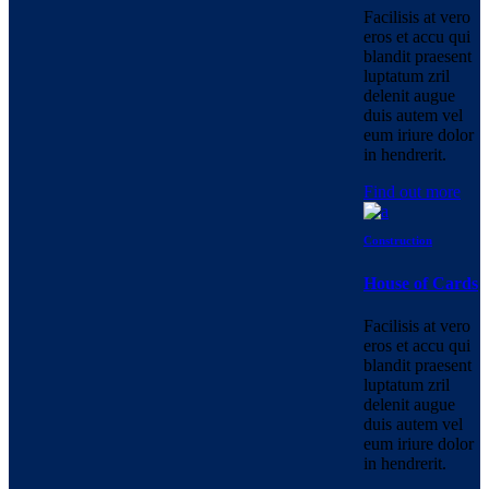
Facilisis at vero
eros et accu qui
blandit praesent
luptatum zril
delenit augue
duis autem vel
eum iriure dolor
in hendrerit.
Find out more
Construction
House of Cards
Facilisis at vero
eros et accu qui
blandit praesent
luptatum zril
delenit augue
duis autem vel
eum iriure dolor
in hendrerit.